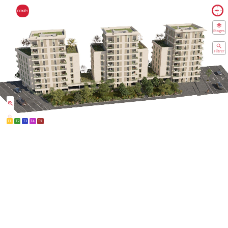
Etages
Filtrer
T1
T2
T3
T4
T5
Sélectionnez un étage
OK
Aerien
R+8
R+7
R+6
R+3
R+1